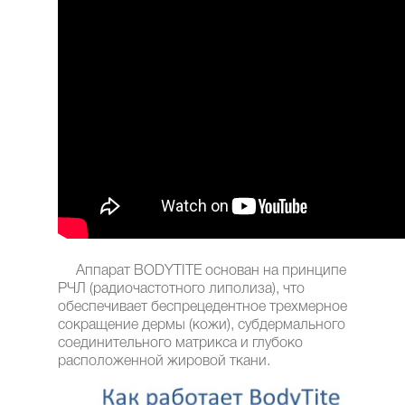
Аппарат BODYTITE основан на принципе
РЧЛ (радиочастотного липолиза), что
обеспечивает беспрецедентное трехмерное
сокращение дермы (кожи), субдермального
соединительного матрикса и глубоко
расположенной жировой ткани.