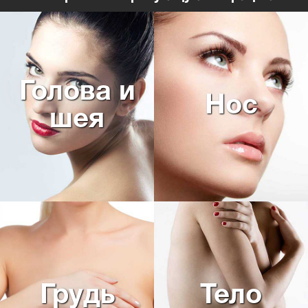
Голова и
Нос
шея
Грудь
Тело