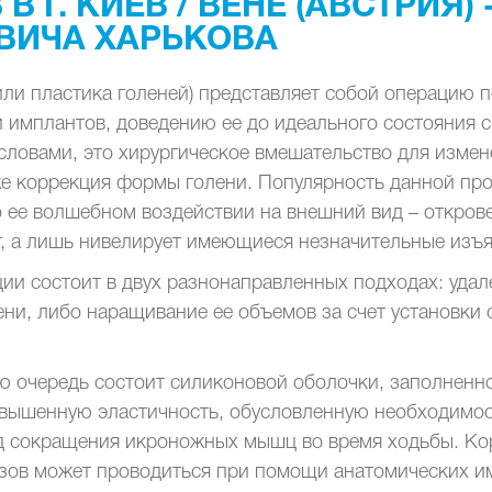
В Г. КИЕВ / ВЕНЕ (АВСТРИЯ)
ВИЧА ХАРЬКОВА
или пластика голеней) представляет собой операцию
 имплантов, доведению ее до идеального состояния с
словами, это хирургическое вмешательство для изме
же коррекция формы голени. Популярность данной про
 о ее волшебном воздействии на внешний вид – откров
т, а лишь нивелирует имеющиеся незначительные изъ
ии состоит в двух разнонаправленных подходах: удал
ени, либо наращивание ее объемов за счет установки
ю очередь состоит силиконовой оболочки, заполнен
овышенную эластичность, обусловленную необходимо
д сокращения икроножных мышц во время ходьбы. Ко
ов может проводиться при помощи анатомических и