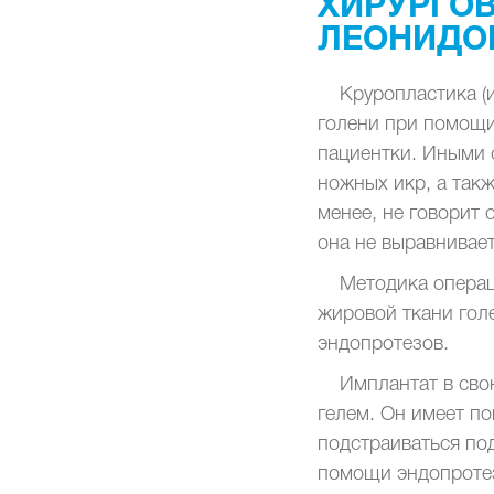
ХИРУРГОВ 
ЛЕОНИДО
Круропластика (
голени при помощи
пациентки. Иными 
ножных икр, а так
менее, не говорит
она не выравнивае
Методика операц
жировой ткани гол
эндопротезов.
Имплантат в сво
гелем. Он имеет п
подстраиваться по
помощи эндопротез