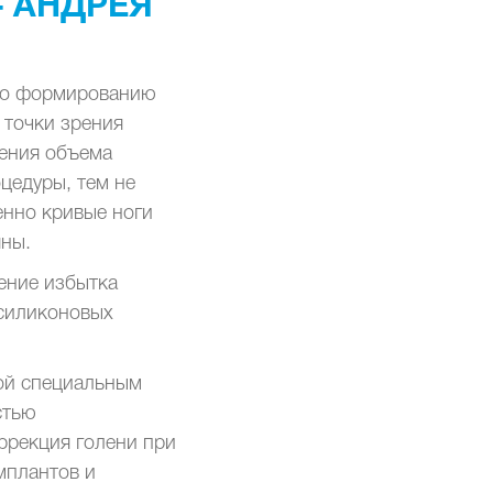
 - АНДРЕЯ
 по формированию
 точки зрения
нения объема
цедуры, тем не
енно кривые ноги
яны.
ение избытка
 силиконовых
ной специальным
стью
ррекция голени при
мплантов и