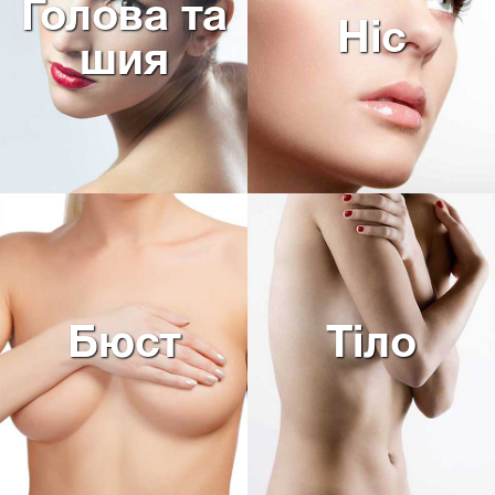
Голова та
Ніс
шия
Бюст
Тіло