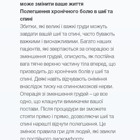
може змінити ваше життя
Полегшення хронічного болю в шиї та
спині
Збитки, які великі і важкі груди можуть
завдати вашій шиї та спині, часто бувають
важкими і виснажливими. Багато наших
пацієнтів, які звертаються за операцією зі
зменшення грудей, описують, як постійна
вага тягне верхню частину тіла вперед, що
призводить до хронічних болів у шиї та
спині. Деякі навіть відчувають оніміння
внаслідок тиску на спинномозкові нерви.
Операція зі зменшення грудей – це все
одно, що клацнути вимикачем вашої
постави. Після процедури ви зможете
стояти прямо і прямо, дозволяючи шиї та
спині нарешті відчути полегшення. Це
змінює правила гри для людей, які звикли
до постійного дискомфорту.