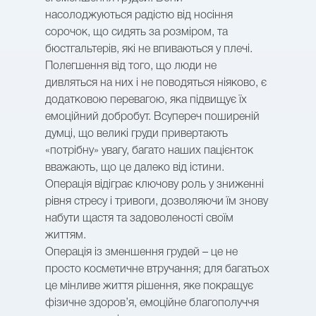
насолоджуються радістю від носіння
сорочок, що сидять за розміром, та
бюстгальтерів, які не впиваються у плечі.
Полегшення від того, що люди не
дивляться на них і не поводяться ніяково, є
додатковою перевагою, яка підвищує їх
емоційний добробут. Всупереч поширеній
думці, що великі груди привертають
«потрібну» увагу, багато наших пацієнток
вважають, що це далеко від істини.
Операція відіграє ключову роль у зниженні
рівня стресу і тривоги, дозволяючи їм знову
набути щастя та задоволеності своїм
життям.
Операція із зменшення грудей – це не
просто косметичне втручання; для багатьох
це мінливе життя рішення, яке покращує
фізичне здоров’я, емоційне благополуччя