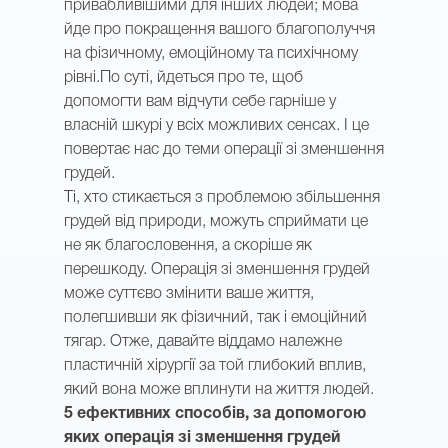
привабливішими для інших людей; мова
йде про покращення вашого благополуччя
на фізичному, емоційному та психічному
рівні.По суті, йдеться про те, щоб
допомогти вам відчути себе гарніше у
власній шкурі у всіх можливих сенсах. І це
повертає нас до теми операції зі зменшення
грудей.
Ті, хто стикається з проблемою збільшення
грудей від природи, можуть сприймати це
не як благословення, а скоріше як
перешкоду. Операція зі зменшення грудей
може суттєво змінити ваше життя,
полегшивши як фізичний, так і емоційний
тягар. Отже, давайте віддамо належне
пластичній хірургії за той глибокий вплив,
який вона може вплинути на життя людей.
5 ефективних способів, за допомогою
яких операція зі зменшення грудей