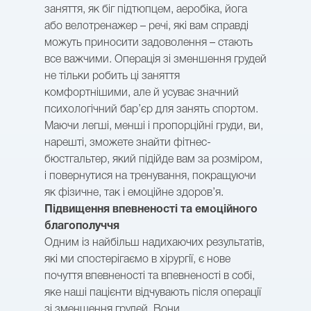
заняття, як біг підтюпцем, аеробіка, йога
або велотренажер – речі, які вам справді
можуть приносити задоволення – стають
все важчими. Операція зі зменшення грудей
не тільки робить ці заняття
комфортнішими, але й усуває значний
психологічний бар’єр для занять спортом.
Маючи легші, менші і пропорційні груди, ви,
нарешті, зможете знайти фітнес-
бюстгальтер, який підійде вам за розміром,
і повернутися на тренування, покращуючи
як фізичне, так і емоційне здоров’я.
Підвищення впевненості та емоційного
благополуччя
Одним із найбільш надихаючих результатів,
які ми спостерігаємо в хірургії, є нове
почуття впевненості та впевненості в собі,
яке наші пацієнти відчувають після операції
зі зменшення грудей. Вони