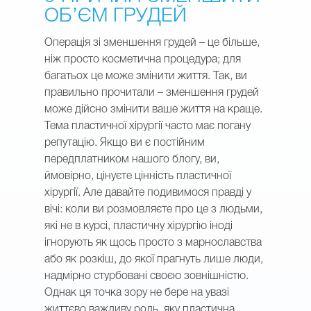
ОБ’ЄМ ГРУДЕЙ
Операція зі зменшення грудей – це більше,
ніж просто косметична процедура; для
багатьох це може змінити життя. Так, ви
правильно прочитали – зменшення грудей
може дійсно змінити ваше життя на краще.
Тема пластичної хірургії часто має погану
репутацію. Якщо ви є постійним
передплатником нашого блогу, ви,
ймовірно, цінуєте цінність пластичної
хірургії. Але давайте подивимося правді у
вічі: коли ви розмовляєте про це з людьми,
які не в курсі, пластичну хірургію іноді
ігнорують як щось просто з марнославства
або як розкіш, до якої прагнуть лише люди,
надмірно стурбовані своєю зовнішністю.
Однак ця точка зору не бере на увазі
життєво важливу роль, яку пластична