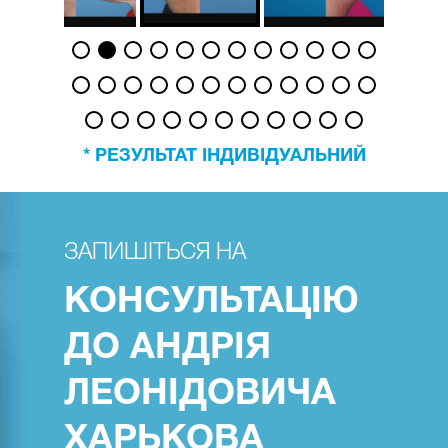
можуть бути спровоковані підвищенням
температури, таких як рецидивний герпес,
можуть лікуватися тільки після
профілактичного режиму.
Будь-яке активне запалення шкіри в
області лікування (виразки, псоріаз,
екзема, висипання).
* РЕЗУЛЬТАТ ІНДИВІДУАЛЬНИЙ
ЗАПИШІТЬСЯ НА
КОНСУЛЬТАЦІЮ
ДО АНДРІЯ
ЛЕОНІДОВИЧА
ХАРЬКОВА