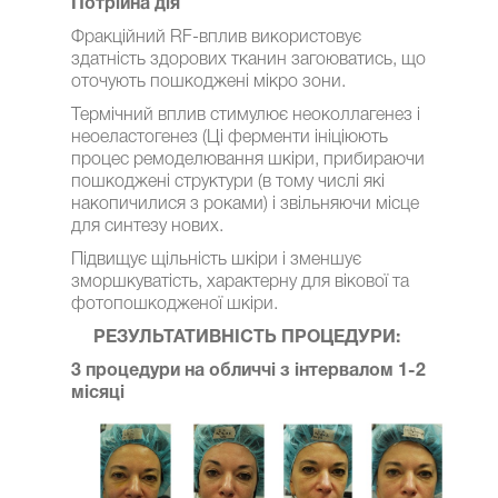
Потрійна дія
Фракційний RF-вплив використовує
здатність здорових тканин загоюватись, що
оточують пошкоджені мікро зони.
Термічний вплив стимулює неоколлагенез і
неоеластогенез (Ці ферменти ініціюють
процес ремоделювання шкіри, прибираючи
пошкоджені структури (в тому числі які
накопичилися з роками) і звільняючи місце
для синтезу нових.
Підвищує щільність шкіри і зменшує
зморшкуватість, характерну для вікової та
фотопошкодженої шкіри.
РЕЗУЛЬТАТИВНІСТЬ ПРОЦЕДУРИ:
3 процедури на обличчі з інтервалом 1-2
місяці