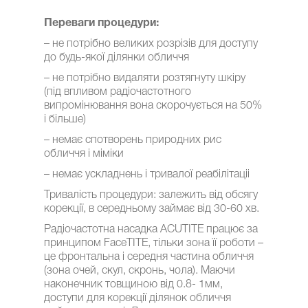
Переваги процедури:
– не потрібно великих розрізів для доступу
до будь-якої ділянки обличчя
– не потрібно видаляти розтягнуту шкіру
(під впливом радіочастотного
випромінювання вона скорочується на 50%
і більше)
– немає спотворень природних рис
обличчя і міміки
– немає ускладнень і тривалої реабілітаціі
Тривалість процедури: залежить від обсягу
корекції, в середньому займає від 30-60 хв.
Радіочастотна насадка ACUTITE працює за
принципом FaceTITE, тільки зона її роботи –
це фронтальна і середня частина обличчя
(зона очей, скул, скронь, чола). Маючи
наконечник товщиною від 0.8- 1мм,
доступи для корекції ділянок обличчя