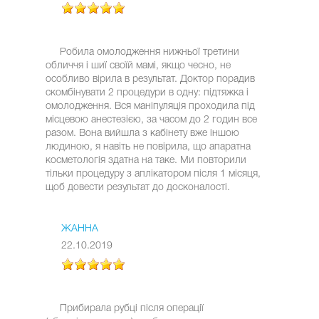
Робила омолодження нижньої третини
обличчя і шиї своїй мамі, якщо чесно, не
особливо вірила в результат. Доктор порадив
скомбінувати 2 процедури в одну: підтяжка і
омолодження. Вся маніпуляція проходила під
місцевою анестезією, за часом до 2 годин все
разом. Вона вийшла з кабінету вже іншою
людиною, я навіть не повірила, що апаратна
косметологія здатна на таке. Ми повторили
тільки процедуру з аплікатором після 1 місяця,
щоб довести результат до досконалості.
ЖАННА
22.10.2019
Прибирала рубці після операції