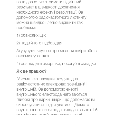
вона дозволяє отримати відмінний
результат в швидкості досягнення
необхідного ефекту і реабілітації. За
допомогою радіочастотного ліфтингу
можна швидко і легко вирішити такі
проблеми:
1) обвислих щік
2) подвійного підборіддя
3) усунути кругове провисання шкіри або в
окремих участках
4) розгладити зморшки, носогубні складки
Як це працює?
У комплект насадки входять два
радіочастотних електрода: зовнішній і
внутрішній. За допомогою енергії
внутрішнього електрода нагріваються
глибокі прошарки шкіри, що допомагає їм
скорочуватися і підтягуватися . Діаметр
внутрішнього електрода складає всього 1.6