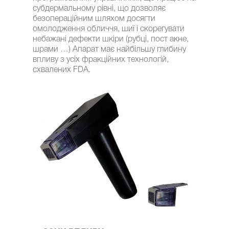
субдермальному рівні, що дозволяє
безопераційним шляхом досягти
омолодження обличчя, шиї і скорегувати
небажані дефекти шкіри (рубці, пост акне,
шрами …) Апарат має найбільшу глибину
впливу з усіх фракційних технологій,
схвалених FDA.