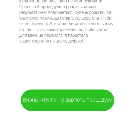
(абдомінопластика), щоб не комплексувати.
Провела 3 процедури в розрізі 4 місяців,
результат мені подобається, рубець розм'як, за
фактурою потоншав і став в кольору тіла, і ніби
як розмився, тобто якщо дивитися в загальному
на тіло, то загальне враження його відсутності.
Для мене це перемога, я перестала
зациклюватися на цьому дефекті.
Визначити точну вартість процедури