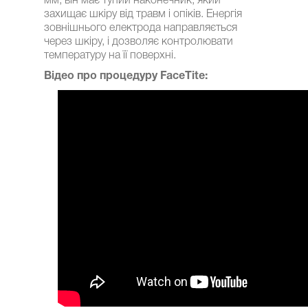
мм, він має тупий наконечник, який
захищає шкіру від травм і опіків. Енергія
зовнішнього електрода направляється
через шкіру, і дозволяє контролювати
температуру на її поверхні.
Відео про процедуру FaceTite: